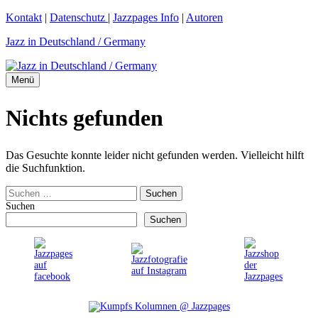
Zum
Kontakt
|
Datenschutz
|
Jazzpages Info
|
Autoren
Inhalt
Jazz in Deutschland / Germany
springen
Menü
Nichts gefunden
Das Gesuchte konnte leider nicht gefunden werden. Vielleicht hilft
die Suchfunktion.
Suchen
nach:
Suchen
Suchen