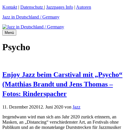
Zum
Kontakt
|
Datenschutz
|
Jazzpages Info
|
Autoren
Inhalt
Jazz in Deutschland / Germany
springen
Menü
Psycho
Enjoy Jazz beim Carstival mit „Psycho“
(Matthias Brandt und Jens Thomas –
Fotos: Rinderspacher
11. Dezember 2020
12. Juni 2020
von
Jazz
Iregendwann wird man sich ans Jahr 2020 zurück erinnern, an
Masken, an „Distancing“ verschiedenster Art, an Festivals ohne
Publikum und an die monatelange Durststrecken für Jazzmusiker