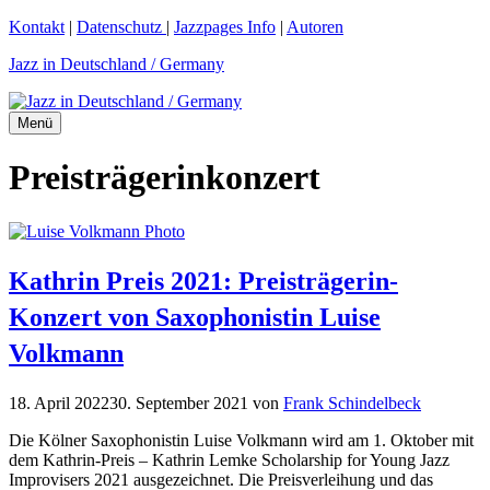
Zum
Kontakt
|
Datenschutz
|
Jazzpages Info
|
Autoren
Inhalt
Jazz in Deutschland / Germany
springen
Menü
Preisträgerinkonzert
Kathrin Preis 2021: Preisträgerin-
Konzert von Saxophonistin Luise
Volkmann
18. April 2022
30. September 2021
von
Frank Schindelbeck
Die Kölner Saxophonistin Luise Volkmann wird am 1. Oktober mit
dem Kathrin-Preis – Kathrin Lemke Scholarship for Young Jazz
Improvisers 2021 ausgezeichnet. Die Preisverleihung und das