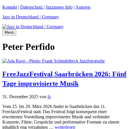
Zum
Kontakt
|
Datenschutz
|
Jazzpages Info
|
Autoren
Inhalt
Jazz in Deutschland / Germany
springen
Menü
Peter Perfido
FreeJazzFestival Saarbrücken 2026: Fünf
Tage improvisierte Musik
31. Dezember 2025
von
fs
Vom 25. bis 29. März 2026 findet in Saarbrücken das 11.
FreeJazzFestival statt. Das Festival folgt konsequent einer
erweiterten Vorstellung improvisierter Musik und verbindet
Konzerte, Filme, Gespräche und performative Formate zu einem
inhaltlich eng verzahnten …
weiterlesen