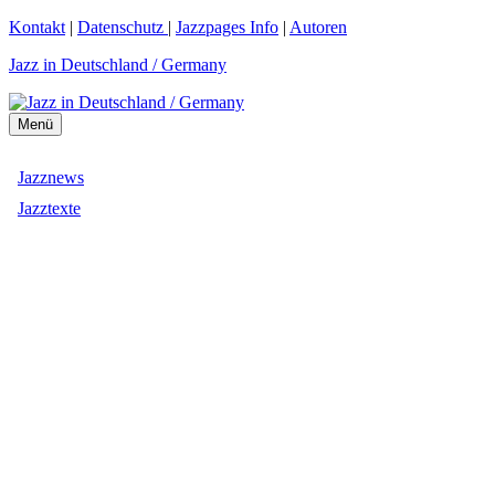
Zum
Kontakt
|
Datenschutz
|
Jazzpages Info
|
Autoren
Inhalt
Jazz in Deutschland / Germany
springen
Menü
Jazznews
Jazztexte