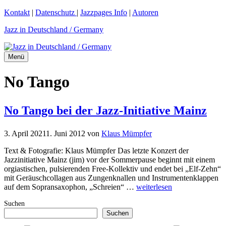
Zum
Kontakt
|
Datenschutz
|
Jazzpages Info
|
Autoren
Inhalt
Jazz in Deutschland / Germany
springen
Menü
No Tango
No Tango bei der Jazz-Initiative Mainz
3. April 2021
1. Juni 2012
von
Klaus Mümpfer
Text & Fotografie: Klaus Mümpfer Das letzte Konzert der
Jazzinitiative Mainz (jim) vor der Sommerpause beginnt mit einem
orgiastischen, pulsierenden Free-Kollektiv und endet bei „Elf-Zehn“
mit Geräuschcollagen aus Zungenknallen und Instrumentenklappen
auf dem Sopransaxophon, „Schreien“ …
weiterlesen
Suchen
Suchen