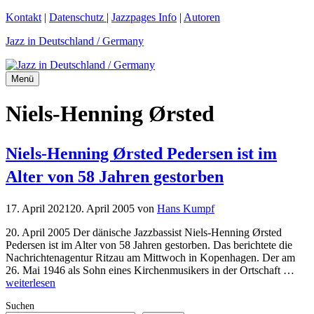
Zum
Kontakt
|
Datenschutz
|
Jazzpages Info
|
Autoren
Inhalt
Jazz in Deutschland / Germany
springen
Menü
Niels-Henning Ørsted
Niels-Henning Ørsted Pedersen ist im
Alter von 58 Jahren gestorben
17. April 2021
20. April 2005
von
Hans Kumpf
20. April 2005 Der dänische Jazzbassist Niels-Henning Ørsted
Pedersen ist im Alter von 58 Jahren gestorben. Das berichtete die
Nachrichtenagentur Ritzau am Mittwoch in Kopenhagen. Der am
26. Mai 1946 als Sohn eines Kirchenmusikers in der Ortschaft …
weiterlesen
Suchen