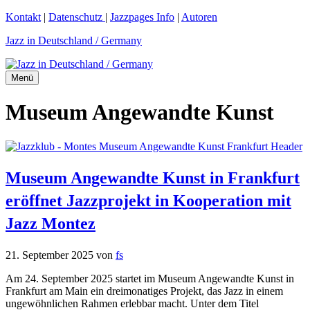
Zum
Kontakt
|
Datenschutz
|
Jazzpages Info
|
Autoren
Inhalt
Jazz in Deutschland / Germany
springen
Menü
Museum Angewandte Kunst
Museum Angewandte Kunst in Frankfurt
eröffnet Jazzprojekt in Kooperation mit
Jazz Montez
21. September 2025
von
fs
Am 24. September 2025 startet im Museum Angewandte Kunst in
Frankfurt am Main ein dreimonatiges Projekt, das Jazz in einem
ungewöhnlichen Rahmen erlebbar macht. Unter dem Titel