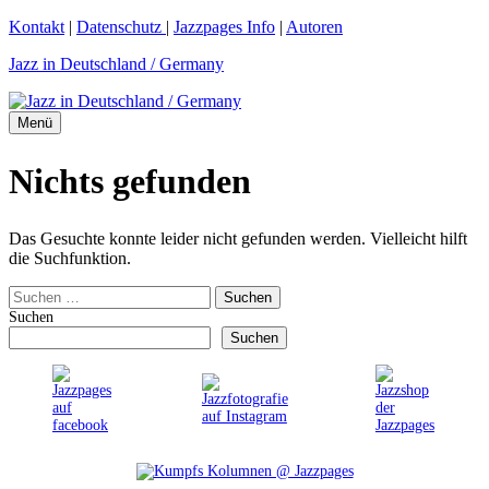
Zum
Kontakt
|
Datenschutz
|
Jazzpages Info
|
Autoren
Inhalt
Jazz in Deutschland / Germany
springen
Menü
Nichts gefunden
Das Gesuchte konnte leider nicht gefunden werden. Vielleicht hilft
die Suchfunktion.
Suchen
nach:
Suchen
Suchen