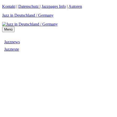
Zum
Kontakt
|
Datenschutz
|
Jazzpages Info
|
Autoren
Inhalt
Jazz in Deutschland / Germany
springen
Menü
Jazznews
Jazztexte