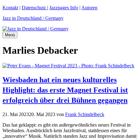
Zum
Kontakt
|
Datenschutz
|
Jazzpages Info
|
Autoren
Inhalt
Jazz in Deutschland / Germany
springen
Menü
Marlies Debacker
Wiesbaden hat ein neues kulturelles
Highlight: das erste Magnet Festival ist
erfolgreich über drei Bühnen gegangen
21. Mai 2023
20. Mai 2023
von
Frank Schindelbeck
Das hat geklappt: es gibt ein außergewöhnliches neues Festival in
Wiesbaden. Ausdrücklich kein Jazzfestival, stattdessen eines für
„innovative“ Musik. Natürlich standen Jazz und Improvisation damit