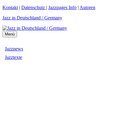
Zum
Kontakt
|
Datenschutz
|
Jazzpages Info
|
Autoren
Inhalt
Jazz in Deutschland / Germany
springen
Menü
Jazznews
Jazztexte