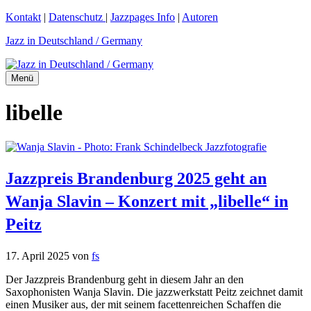
Zum
Kontakt
|
Datenschutz
|
Jazzpages Info
|
Autoren
Inhalt
Jazz in Deutschland / Germany
springen
Menü
libelle
Jazzpreis Brandenburg 2025 geht an
Wanja Slavin – Konzert mit „libelle“ in
Peitz
17. April 2025
von
fs
Der Jazzpreis Brandenburg geht in diesem Jahr an den
Saxophonisten Wanja Slavin. Die jazzwerkstatt Peitz zeichnet damit
einen Musiker aus, der mit seinem facettenreichen Schaffen die