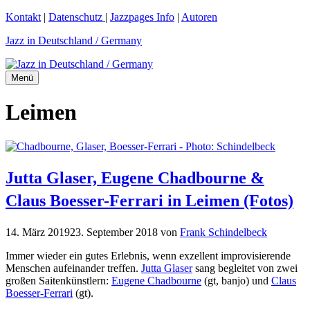
Zum
Kontakt
|
Datenschutz
|
Jazzpages Info
|
Autoren
Inhalt
Jazz in Deutschland / Germany
springen
Menü
Leimen
Jutta Glaser, Eugene Chadbourne &
Claus Boesser-Ferrari in Leimen (Fotos)
14. März 2019
23. September 2018
von
Frank Schindelbeck
Immer wieder ein gutes Erlebnis, wenn exzellent improvisierende
Menschen aufeinander treffen.
Jutta Glaser
sang begleitet von zwei
großen Saitenkünstlern:
Eugene Chadbourne
(gt, banjo) und
Claus
Boesser-Ferrari
(gt).