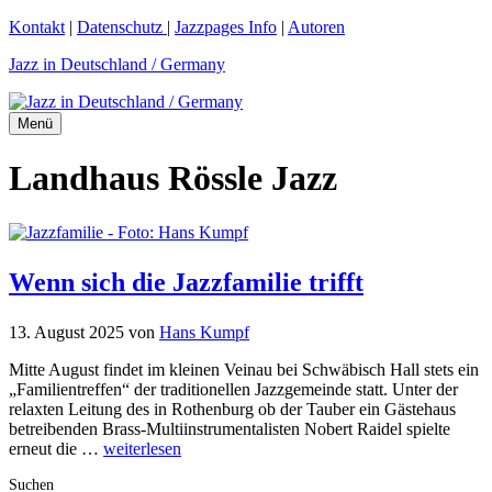
Zum
Kontakt
|
Datenschutz
|
Jazzpages Info
|
Autoren
Inhalt
Jazz in Deutschland / Germany
springen
Menü
Landhaus Rössle Jazz
Wenn sich die Jazzfamilie trifft
13. August 2025
von
Hans Kumpf
Mitte August findet im kleinen Veinau bei Schwäbisch Hall stets ein
„Familientreffen“ der traditionellen Jazzgemeinde statt. Unter der
relaxten Leitung des in Rothenburg ob der Tauber ein Gästehaus
betreibenden Brass-Multiinstrumentalisten Nobert Raidel spielte
erneut die …
weiterlesen
Suchen