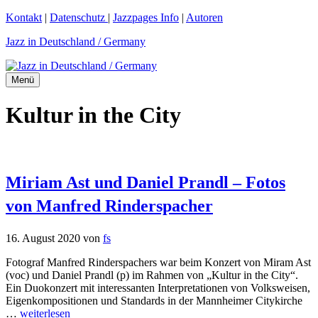
Zum
Kontakt
|
Datenschutz
|
Jazzpages Info
|
Autoren
Inhalt
Jazz in Deutschland / Germany
springen
Menü
Kultur in the City
Miriam Ast und Daniel Prandl – Fotos
von Manfred Rinderspacher
16. August 2020
von
fs
Fotograf Manfred Rinderspachers war beim Konzert von Miram Ast
(voc) und Daniel Prandl (p) im Rahmen von „Kultur in the City“.
Ein Duokonzert mit interessanten Interpretationen von Volksweisen,
Eigenkompositionen und Standards in der Mannheimer Citykirche
…
weiterlesen