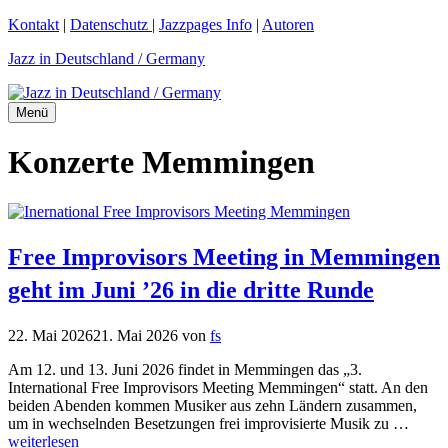
Zum
Kontakt
|
Datenschutz
|
Jazzpages Info
|
Autoren
Inhalt
Jazz in Deutschland / Germany
springen
Menü
Konzerte Memmingen
Free Improvisors Meeting in Memmingen
geht im Juni ’26 in die dritte Runde
22. Mai 2026
21. Mai 2026
von
fs
Am 12. und 13. Juni 2026 findet in Memmingen das „3.
International Free Improvisors Meeting Memmingen“ statt. An den
beiden Abenden kommen Musiker aus zehn Ländern zusammen,
um in wechselnden Besetzungen frei improvisierte Musik zu …
weiterlesen