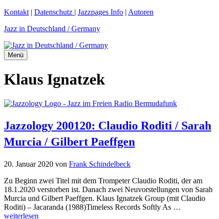
Zum
Kontakt
|
Datenschutz
|
Jazzpages Info
|
Autoren
Inhalt
Jazz in Deutschland / Germany
springen
Menü
Klaus Ignatzek
Jazzology 200120: Claudio Roditi / Sarah
Murcia / Gilbert Paeffgen
20. Januar 2020
von
Frank Schindelbeck
Zu Beginn zwei Titel mit dem Trompeter Claudio Roditi, der am
18.1.2020 verstorben ist. Danach zwei Neuvorstellungen von Sarah
Murcia und Gilbert Paeffgen. Klaus Ignatzek Group (mit Claudio
Roditi) – Jacaranda (1988)Timeless Records Softly As …
weiterlesen