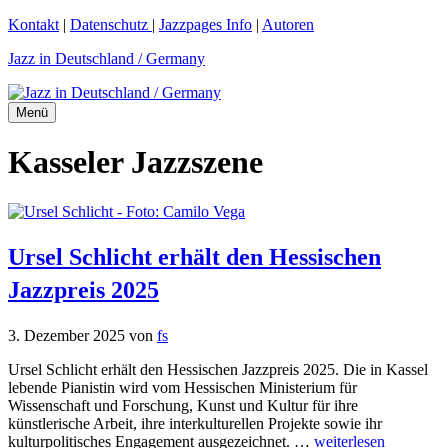
Zum
Kontakt
|
Datenschutz
|
Jazzpages Info
|
Autoren
Inhalt
Jazz in Deutschland / Germany
springen
Menü
Kasseler Jazzszene
Ursel Schlicht erhält den Hessischen
Jazzpreis 2025
3. Dezember 2025
von
fs
Ursel Schlicht erhält den Hessischen Jazzpreis 2025. Die in Kassel
lebende Pianistin wird vom Hessischen Ministerium für
Wissenschaft und Forschung, Kunst und Kultur für ihre
künstlerische Arbeit, ihre interkulturellen Projekte sowie ihr
kulturpolitisches Engagement ausgezeichnet. …
weiterlesen