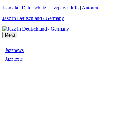
Zum
Kontakt
|
Datenschutz
|
Jazzpages Info
|
Autoren
Inhalt
Jazz in Deutschland / Germany
springen
Menü
Jazznews
Jazztexte