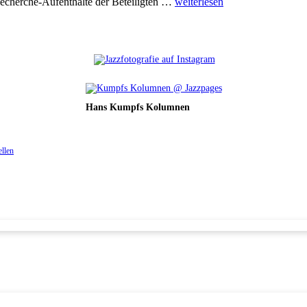
echerche-Aufenthalte der Beteiligten …
weiterlesen
Hans Kumpfs Kolumnen
ellen