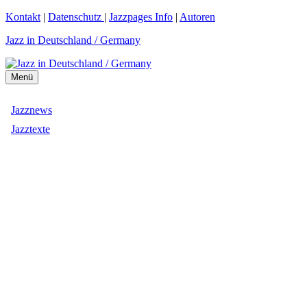
Zum
Kontakt
|
Datenschutz
|
Jazzpages Info
|
Autoren
Inhalt
Jazz in Deutschland / Germany
springen
Menü
Jazznews
Jazztexte