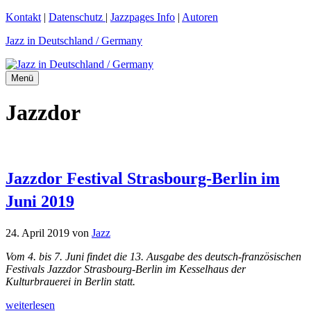
Zum
Kontakt
|
Datenschutz
|
Jazzpages Info
|
Autoren
Inhalt
Jazz in Deutschland / Germany
springen
Menü
Jazzdor
Jazzdor Festival Strasbourg-Berlin im
Juni 2019
24. April 2019
von
Jazz
Vom 4. bis 7. Juni findet die 13. Ausgabe des deutsch-französischen
Festivals Jazzdor Strasbourg-Berlin im Kesselhaus der
Kulturbrauerei in Berlin statt.
weiterlesen