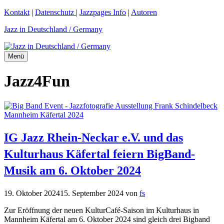
Zum
Kontakt
|
Datenschutz
|
Jazzpages Info
|
Autoren
Inhalt
Jazz in Deutschland / Germany
springen
Menü
Jazz4Fun
IG Jazz Rhein-Neckar e.V. und das
Kulturhaus Käfertal feiern BigBand-
Musik am 6. Oktober 2024
19. Oktober 2024
15. September 2024
von
fs
Zur Eröffnung der neuen KulturCafé-Saison im Kulturhaus in
Mannheim Käfertal am 6. Oktober 2024 sind gleich drei Bigband