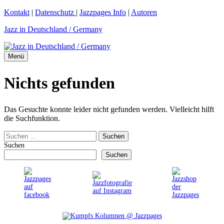
Zum
Kontakt
|
Datenschutz
|
Jazzpages Info
|
Autoren
Inhalt
Jazz in Deutschland / Germany
springen
Menü
Nichts gefunden
Das Gesuchte konnte leider nicht gefunden werden. Vielleicht hilft
die Suchfunktion.
Suchen
nach:
Suchen
Suchen