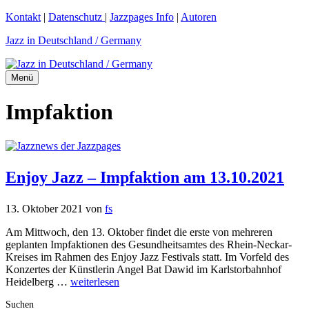
Zum
Kontakt
|
Datenschutz
|
Jazzpages Info
|
Autoren
Inhalt
Jazz in Deutschland / Germany
springen
Menü
Impfaktion
Enjoy Jazz – Impfaktion am 13.10.2021
13. Oktober 2021
von
fs
Am Mittwoch, den 13. Oktober findet die erste von mehreren
geplanten Impfaktionen des Gesundheitsamtes des Rhein-Neckar-
Kreises im Rahmen des Enjoy Jazz Festivals statt. Im Vorfeld des
Konzertes der Künstlerin Angel Bat Dawid im Karlstorbahnhof
Heidelberg …
weiterlesen
Suchen