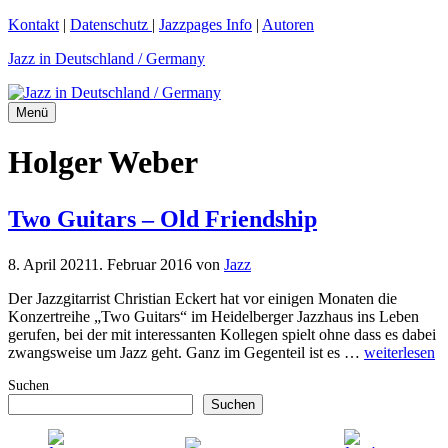
Zum
Kontakt
|
Datenschutz
|
Jazzpages Info
|
Autoren
Inhalt
Jazz in Deutschland / Germany
springen
Menü
Holger Weber
Two Guitars – Old Friendship
8. April 2021
1. Februar 2016
von
Jazz
Der Jazzgitarrist Christian Eckert hat vor einigen Monaten die
Konzertreihe „Two Guitars“ im Heidelberger Jazzhaus ins Leben
gerufen, bei der mit interessanten Kollegen spielt ohne dass es dabei
zwangsweise um Jazz geht. Ganz im Gegenteil ist es …
weiterlesen
Suchen
Suchen