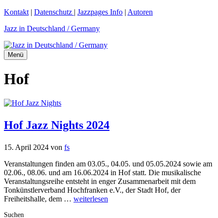
Zum
Kontakt
|
Datenschutz
|
Jazzpages Info
|
Autoren
Inhalt
Jazz in Deutschland / Germany
springen
Menü
Hof
Hof Jazz Nights 2024
15. April 2024
von
fs
Veranstaltungen finden am 03.05., 04.05. und 05.05.2024 sowie am
02.06., 08.06. und am 16.06.2024 in Hof statt. Die musikalische
Veranstaltungsreihe entsteht in enger Zusammenarbeit mit dem
Tonkünstlerverband Hochfranken e.V., der Stadt Hof, der
Freiheitshalle, dem …
weiterlesen
Suchen