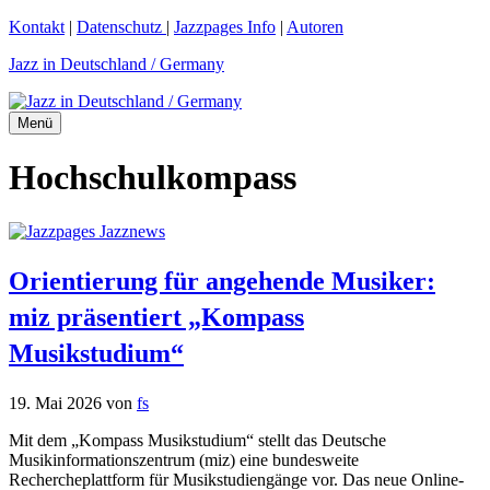
Zum
Kontakt
|
Datenschutz
|
Jazzpages Info
|
Autoren
Inhalt
Jazz in Deutschland / Germany
springen
Menü
Hochschulkompass
Orientierung für angehende Musiker:
miz präsentiert „Kompass
Musikstudium“
19. Mai 2026
von
fs
Mit dem „Kompass Musikstudium“ stellt das Deutsche
Musikinformationszentrum (miz) eine bundesweite
Rechercheplattform für Musikstudiengänge vor. Das neue Online-