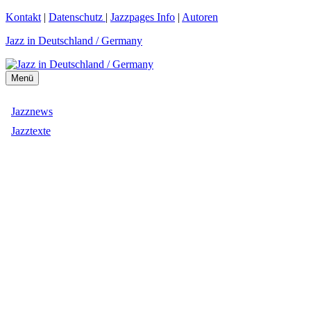
Zum
Kontakt
|
Datenschutz
|
Jazzpages Info
|
Autoren
Inhalt
Jazz in Deutschland / Germany
springen
Menü
Jazznews
Jazztexte