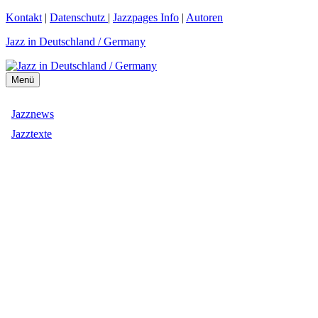
Zum
Kontakt
|
Datenschutz
|
Jazzpages Info
|
Autoren
Inhalt
Jazz in Deutschland / Germany
springen
Menü
Jazznews
Jazztexte