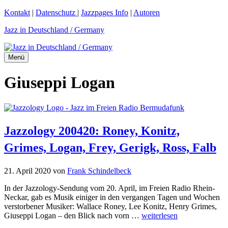
Zum
Kontakt
|
Datenschutz
|
Jazzpages Info
|
Autoren
Inhalt
Jazz in Deutschland / Germany
springen
Menü
Giuseppi Logan
Jazzology 200420: Roney, Konitz,
Grimes, Logan, Frey, Gerigk, Ross, Falb
21. April 2020
von
Frank Schindelbeck
In der Jazzology-Sendung vom 20. April, im Freien Radio Rhein-
Neckar, gab es Musik einiger in den vergangen Tagen und Wochen
verstorbener Musiker: Wallace Roney, Lee Konitz, Henry Grimes,
Giuseppi Logan – den Blick nach vorn …
weiterlesen