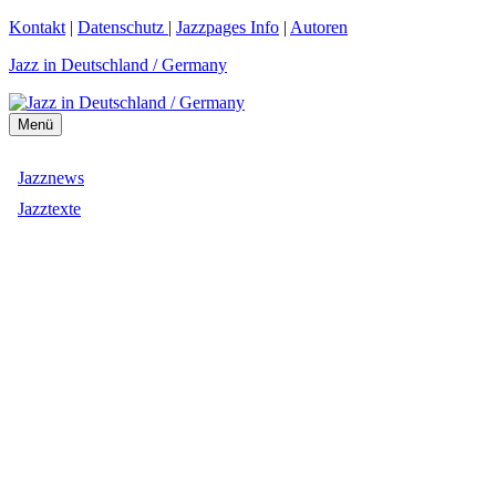
Zum
Kontakt
|
Datenschutz
|
Jazzpages Info
|
Autoren
Inhalt
Jazz in Deutschland / Germany
springen
Menü
Jazznews
Jazztexte