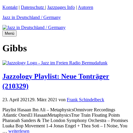
Zum
Kontakt
|
Datenschutz
|
Jazzpages Info
|
Autoren
Inhalt
Jazz in Deutschland / Germany
springen
Menü
Gibbs
Jazzology Playlist: Neue Tonträger
(210329)
23. April 2021
29. März 2021
von
Frank Schindelbeck
Playlist Hasaan Ibn Ali – MetaphysicsOmnivore Recordings
Atlantic OnesEl HasaanMetaphysicsTrue Train Floating Points
Pharaoah Sanders & The London Symphony Orchestra – Promises
Luaka Bop Movement 1-4 Jonas Engel + Thea Soti – I Noise, You
…
weiterlesen