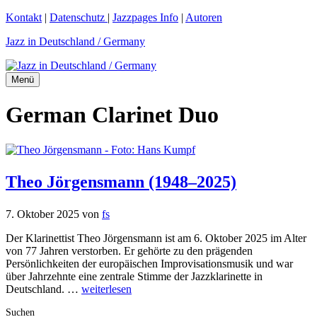
Zum
Kontakt
|
Datenschutz
|
Jazzpages Info
|
Autoren
Inhalt
Jazz in Deutschland / Germany
springen
Menü
German Clarinet Duo
Theo Jörgensmann (1948–2025)
7. Oktober 2025
von
fs
Der Klarinettist Theo Jörgensmann ist am 6. Oktober 2025 im Alter
von 77 Jahren verstorben. Er gehörte zu den prägenden
Persönlichkeiten der europäischen Improvisationsmusik und war
über Jahrzehnte eine zentrale Stimme der Jazzklarinette in
Deutschland. …
weiterlesen
Suchen