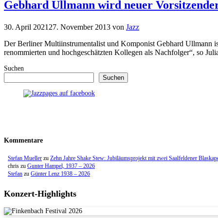
Gebhard Ullmann wird neuer Vorsitzende
30. April 2021
27. November 2013
von
Jazz
Der Berliner Multiinstrumentalist und Komponist Gebhard Ullmann ist
renommierten und hochgeschätzten Kollegen als Nachfolger“, so Jul
Suchen
Suchen
Kommentare
Stefan Mueller
zu
Zehn Jahre Shake Stew: Jubiläumsprojekt mit zwei Saalfeldener Blaskap
chris
zu
Gunter Hampel, 1937 – 2026
Stefan
zu
Günter Lenz 1938 – 2026
Konzert-Highlights