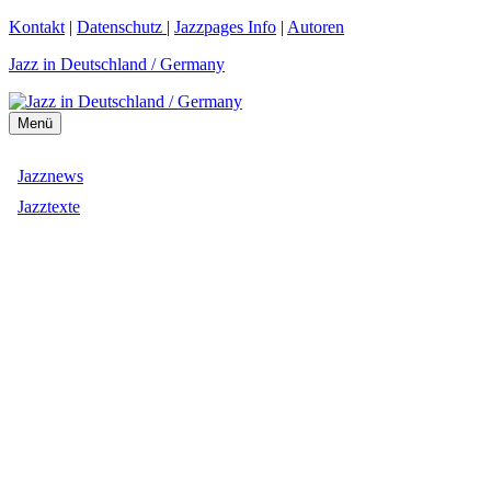
Zum
Kontakt
|
Datenschutz
|
Jazzpages Info
|
Autoren
Inhalt
Jazz in Deutschland / Germany
springen
Menü
Jazznews
Jazztexte