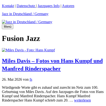
Zum
Kontakt
|
Datenschutz
|
Jazzpages Info
|
Autoren
Inhalt
Jazz in Deutschland / Germany
springen
Menü
Fusion Jazz
Miles Davis – Fotos von Hans Kumpf und
Manfred Rinderspacher
26. Mai 2026
von
fs
Würdigende Worte gibt es zuhauf und zurecht im Netz zum 100.
Geburtstag von Miles Davis. Auf den Jazzpages die Fotos von Hans
Kumpf und Manfred Rinderspacher. Hans Kumpf Manfred
Rinderspacher Hans Kumpf schrieb zum 20. …
weiterlesen