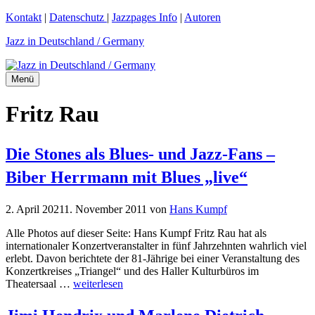
Zum
Kontakt
|
Datenschutz
|
Jazzpages Info
|
Autoren
Inhalt
Jazz in Deutschland / Germany
springen
Menü
Fritz Rau
Die Stones als Blues- und Jazz-Fans –
Biber Herrmann mit Blues „live“
2. April 2021
1. November 2011
von
Hans Kumpf
Alle Photos auf dieser Seite: Hans Kumpf Fritz Rau hat als
internationaler Konzertveranstalter in fünf Jahrzehnten wahrlich viel
erlebt. Davon berichtete der 81-Jährige bei einer Veranstaltung des
Konzertkreises „Triangel“ und des Haller Kulturbüros im
Theatersaal …
weiterlesen