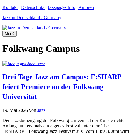
Zum
Kontakt
|
Datenschutz
|
Jazzpages Info
|
Autoren
Inhalt
Jazz in Deutschland / Germany
springen
Menü
Folkwang Campus
Drei Tage Jazz am Campus: F:SHARP
feiert Premiere an der Folkwang
Universität
19. Mai 2026
von
Jazz
Der Jazzstudiengang der Folkwang Universität der Künste richtet
Anfang Juni erstmals ein eigenes Festival unter dem Titel
„F:SHARP – Folkwang Jazz Festival“ aus. Vom 1. bis 3. Juni wird