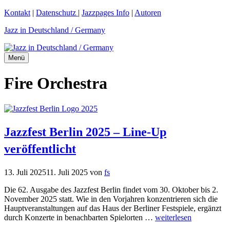
Zum
Kontakt
|
Datenschutz
|
Jazzpages Info
|
Autoren
Inhalt
Jazz in Deutschland / Germany
springen
Menü
Fire Orchestra
Jazzfest Berlin 2025 – Line-Up
veröffentlicht
13. Juli 2025
11. Juli 2025
von
fs
Die 62. Ausgabe des Jazzfest Berlin findet vom 30. Oktober bis 2.
November 2025 statt. Wie in den Vorjahren konzentrieren sich die
Hauptveranstaltungen auf das Haus der Berliner Festspiele, ergänzt
durch Konzerte in benachbarten Spielorten …
weiterlesen