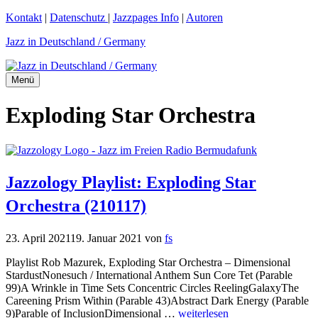
Zum
Kontakt
|
Datenschutz
|
Jazzpages Info
|
Autoren
Inhalt
Jazz in Deutschland / Germany
springen
Menü
Exploding Star Orchestra
Jazzology Playlist: Exploding Star
Orchestra (210117)
23. April 2021
19. Januar 2021
von
fs
Playlist Rob Mazurek, Exploding Star Orchestra – Dimensional
StardustNonesuch / International Anthem Sun Core Tet (Parable
99)A Wrinkle in Time Sets Concentric Circles ReelingGalaxyThe
Careening Prism Within (Parable 43)Abstract Dark Energy (Parable
9)Parable of InclusionDimensional …
weiterlesen