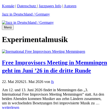
Zum
Kontakt
|
Datenschutz
|
Jazzpages Info
|
Autoren
Inhalt
Jazz in Deutschland / Germany
springen
Menü
Experimentalmusik
Free Improvisors Meeting in Memmingen
geht im Juni ’26 in die dritte Runde
22. Mai 2026
21. Mai 2026
von
fs
Am 12. und 13. Juni 2026 findet in Memmingen das „3.
International Free Improvisors Meeting Memmingen“ statt. An den
beiden Abenden kommen Musiker aus zehn Ländern zusammen,
um in wechselnden Besetzungen frei improvisierte Musik zu …
weiterlesen