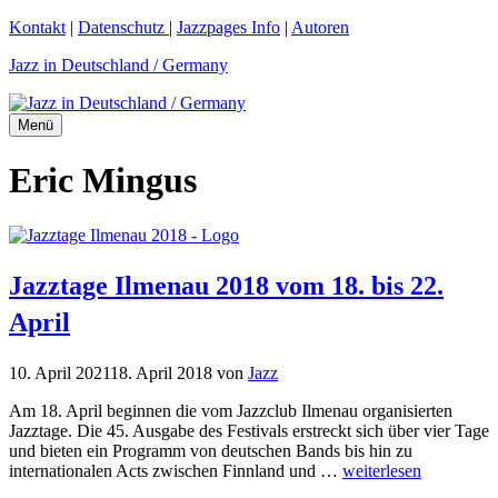
Zum
Kontakt
|
Datenschutz
|
Jazzpages Info
|
Autoren
Inhalt
Jazz in Deutschland / Germany
springen
Menü
Eric Mingus
Jazztage Ilmenau 2018 vom 18. bis 22.
April
10. April 2021
18. April 2018
von
Jazz
Am 18. April beginnen die vom Jazzclub Ilmenau organisierten
Jazztage. Die 45. Ausgabe des Festivals erstreckt sich über vier Tage
und bieten ein Programm von deutschen Bands bis hin zu
internationalen Acts zwischen Finnland und …
weiterlesen