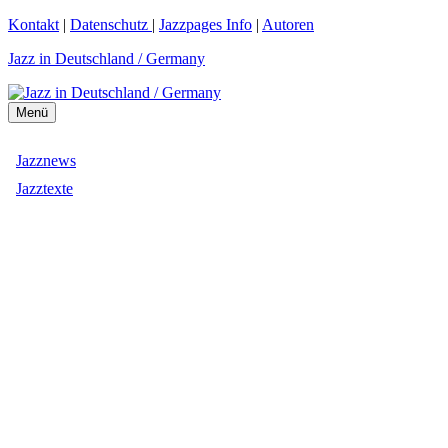
Zum
Kontakt
|
Datenschutz
|
Jazzpages Info
|
Autoren
Inhalt
Jazz in Deutschland / Germany
springen
Menü
Jazznews
Jazztexte