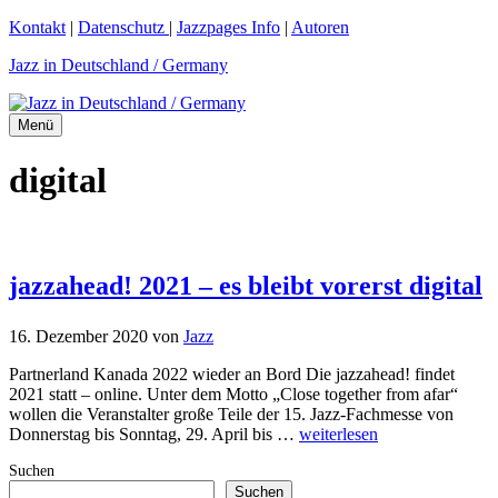
Zum
Kontakt
|
Datenschutz
|
Jazzpages Info
|
Autoren
Inhalt
Jazz in Deutschland / Germany
springen
Menü
digital
jazzahead! 2021 – es bleibt vorerst digital
16. Dezember 2020
von
Jazz
Partnerland Kanada 2022 wieder an Bord Die jazzahead! findet
2021 statt – online. Unter dem Motto „Close together from afar“
wollen die Veranstalter große Teile der 15. Jazz-Fachmesse von
Donnerstag bis Sonntag, 29. April bis …
weiterlesen
Suchen
Suchen