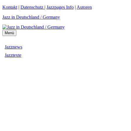
Zum
Kontakt
|
Datenschutz
|
Jazzpages Info
|
Autoren
Inhalt
Jazz in Deutschland / Germany
springen
Menü
Jazznews
Jazztexte