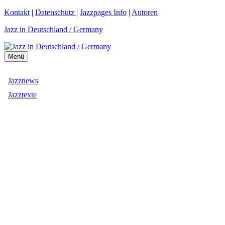
Zum
Kontakt
|
Datenschutz
|
Jazzpages Info
|
Autoren
Inhalt
Jazz in Deutschland / Germany
springen
Menü
Jazznews
Jazztexte