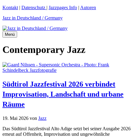
Zum
Kontakt
|
Datenschutz
|
Jazzpages Info
|
Autoren
Inhalt
Jazz in Deutschland / Germany
springen
Menü
Contemporary Jazz
Südtirol Jazzfestival 2026 verbindet
Improvisation, Landschaft und urbane
Räume
19. Mai 2026
von
Jazz
Das Südtirol Jazzfestival Alto Adige setzt bei seiner Ausgabe 2026
erneut auf Offenheit, Improvisation und ungewöhnliche