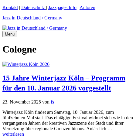
Zum
Kontakt
|
Datenschutz
|
Jazzpages Info
|
Autoren
Inhalt
Jazz in Deutschland / Germany
springen
Menü
Cologne
15 Jahre Winterjazz Köln – Programm
für den 10. Januar 2026 vorgestellt
23. November 2025
von
fs
Winterjazz Köln findet am Samstag, 10. Januar 2026, zum
fünfzehnten Mal statt. Das eintägige Festival widmet sich wie in den
vergangenen Jahren der kreativen Jazzszene der Stadt und ihrer
Vernetzung über regionale Grenzen hinaus. Anlässlich …
weiterlesen