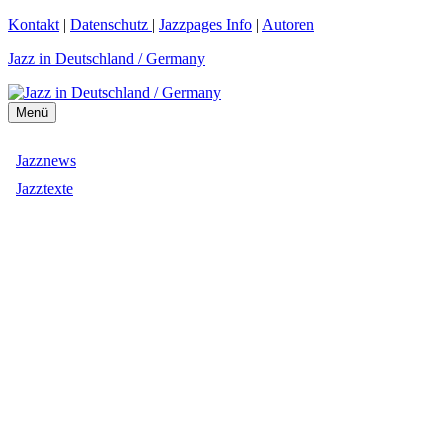
Zum
Kontakt
|
Datenschutz
|
Jazzpages Info
|
Autoren
Inhalt
Jazz in Deutschland / Germany
springen
Menü
Jazznews
Jazztexte