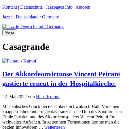
Zum
Kontakt
|
Datenschutz
|
Jazzpages Info
|
Autoren
Inhalt
Jazz in Deutschland / Germany
springen
Menü
Casagrande
Der Akkordeonvirtuose Vincent Peirani
gastierte erneut in der Hospitalkirche.
22. Mai 2022
von
Hans Kumpf
Musikalisches Glück bei den Jokers Schwäbisch Hall. Vor einem
knappen Jahrzehnt erregte das französische Duo des Saxofonisten
Emile Parisien und des Akkordeonspielers Vincent Peirani für
weltweites Aufsehen. In getrennten Formationen konnte man die
beiden Innovatoren …
weiterlesen